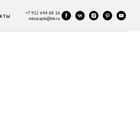
+7 912 644 68 16
кты
mtsarapki@bk.ru