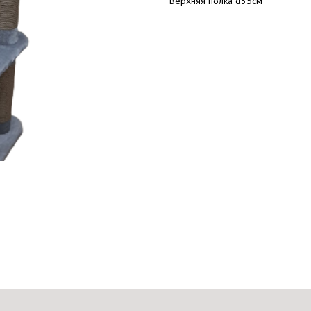
Верхняя полка d35см