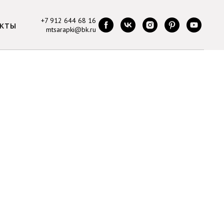
+7 912 644 68 16
кты
mtsarapki@bk.ru